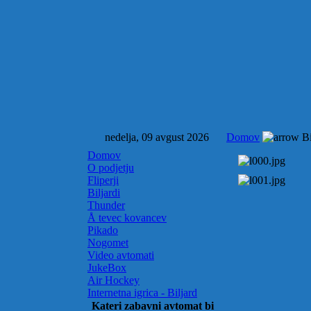
nedelja, 09 avgust 2026
Domov
Bi
Domov
O podjetju
Fliperji
Biljardi
Thunder
Å tevec kovancev
Pikado
Nogomet
Video avtomati
JukeBox
Air Hockey
Internetna igrica - Biljard
Kateri zabavni avtomat bi