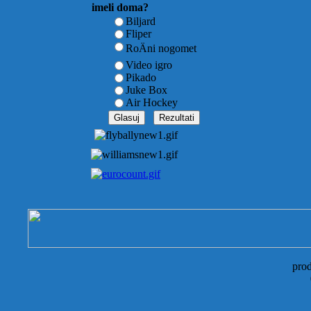
imeli doma?
Biljard
Fliper
RoÄni nogomet
Video igro
Pikado
Juke Box
Air Hockey
pro