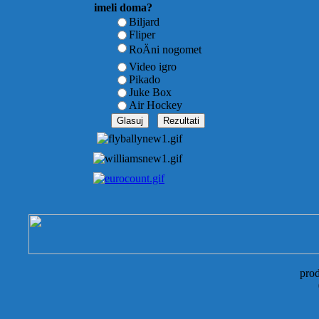
imeli doma?
Biljard
Fliper
RoÄni nogomet
Video igro
Pikado
Juke Box
Air Hockey
pro