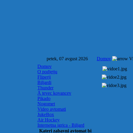
petek, 07 avgust 2026
Domov
Vi
Domov
O podjetju
Fliperji
Biljardi
Thunder
Å tevec kovancev
Pikado
Nogomet
Video avtomati
JukeBox
Air Hockey
Internetna igrica - Biljard
Kateri zabavni avtomat bi